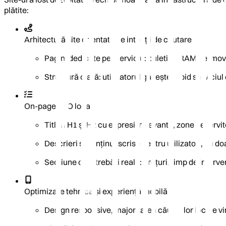
plătite:
Arhitectură site orientată pe intenții de căutare
Pagini dedicate per serviciu: buletin PRAM, termovi
Structură clară: utilizatorul găsește rapid serviciul 
On-page SEO local
Titluri H1 și H2 cu expresii relevante, zone deservi
Descrieri și conținut scrise pentru utilizatori, nu 
Secțiune cu întrebări reale: prețuri, timp de interv
Optimizare tehnică și experiență mobilă
Design responsive, majoritatea căutărilor locale vi