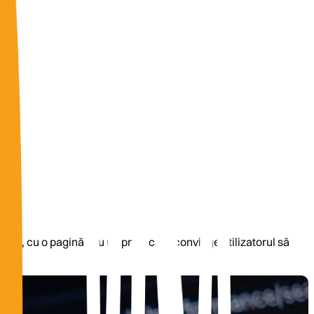
ctă, cu o pagină sau un profil care convinge utilizatorul să