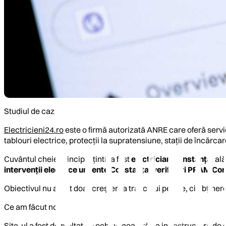
Studiul de caz
Electricieni24.ro
este o firmă autorizată ANRE care oferă servic
tablouri electrice, protecții la supratensiune, stații de încărcar
Cuvântul cheie principal țintit a fost
electrician Constanța
, al
intervenții electrice urgente Constanța
,
verificări PRAM Co
Obiectivul nu a fost doar creșterea traficului pe site, ci obține
Ce am făcut noi?
Site-ul a fost dezvoltat de echipa noastră ca infrastructură de