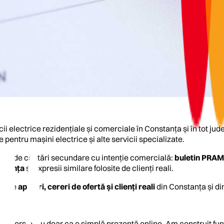
ii electrice rezidențiale și comerciale în Constanța și în tot ju
e pentru mașini electrice și alte servicii specializate.
ături de căutări secundare cu intenție comercială:
buletin PRAM
nstanța
și expresii similare folosite de clienți reali.
rea de
apeluri, cereri de ofertă și clienți reali
din Constanța și din
 conversie, nu doar ca o simplă prezență online. Am construit fun