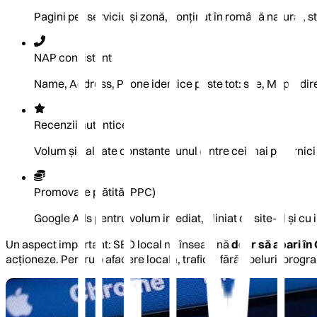
Pagini per serviciu și zonă, conținut în română natural, s
NAP consistent
Name, Address, Phone identice peste tot: site, Maps, dire
Recenzii autentice
Volum și calitate constante, unul dintre cei mai puternici 
Promovare plătită (PPC)
Google Ads pentru volum imediat, aliniat cu site-ul și cu 
Un aspect important: SEO local nu înseamnă
doar să apari în
acționeze. Pentru o afacere locală, traficul fără apeluri, progr