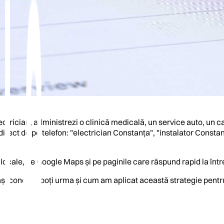
lectrician, administrezi o clinică medicală, un service auto, un c
m direct de pe telefon: "electrician Constanța", "instalator Cons
locale, pe Google Maps și pe paginile care răspund rapid la între
și concreți poți urma și cum am aplicat această strategie pentr