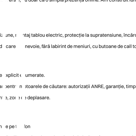
ziune, montaj tablou electric, protecție la supratensiune, încăr
de care are nevoie, fără labirint de meniuri, cu butoane de call to
te explicit enumerate.
doar pentru motoarele de căutare: autorizații ANRE, garanție, timp
enție, zone de deplasare.
n de pe telefon