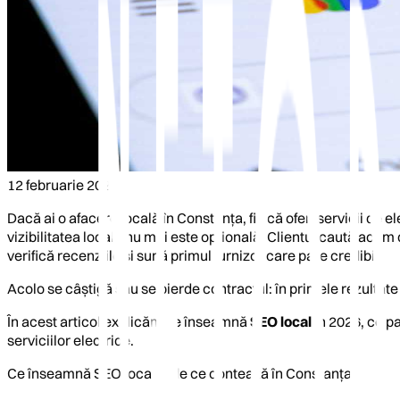
12 februarie 2026
Dacă ai o afacere locală în Constanța, fie că oferi servicii de e
vizibilitatea locală nu mai este opțională. Clientul caută acu
verifică recenziile și sună primul furnizor care pare credibil.
Acolo se câștigă sau se pierde contractul: în primele rezultate 
În acest articol explicăm ce înseamnă
SEO local
în 2026, ce pa
serviciilor electrice.
Ce înseamnă SEO local și de ce contează în Constanța