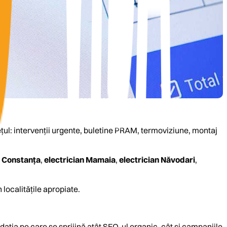
dețul: intervenții urgente, buletine PRAM, termoviziune, montaj
 Constanța
,
electrician Mamaia
,
electrician Năvodari
,
 localitățile apropiate.
dația pe care se sprijină atât SEO-ul organic, cât și campaniile