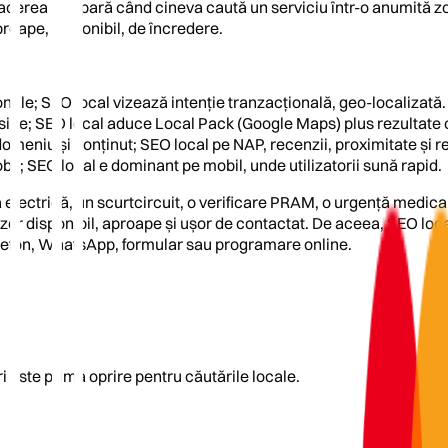
facerea să apară când cineva caută un serviciu într-o anumită zo
aproape, disponibil, de încredere.
nale; SEO local vizează intenție tranzacțională, geo-localizată.
sice; SEO local aduce Local Pack (Google Maps) plus rezultate 
meniu și conținut; SEO local pe NAP, recenzii, proximitate și r
il; SEO local e dominant pe mobil, unde utilizatorii sună rapid.
ă electrică, un scurtcircuit, o verificare PRAM, o urgență medica
nizor disponibil, aproape și ușor de contactat. De aceea, SEO loc
elefon, WhatsApp, formular sau programare online.
ri este prima oprire pentru căutările locale.