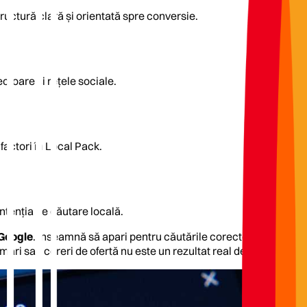
tructură clară și orientată spre conversie.
ctoare și rețele sociale.
factori în Local Pack.
intenția de căutare locală.
 Google
. Înseamnă să apari pentru căutările corecte, în zona core
amări sau cereri de ofertă nu este un rezultat real de business.