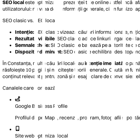
SEO local
este optimizarea prezenței tale online astfel încât a
utilizatorului: nu vrea doar informații generale, ci un furnizor 
SEO clasic vs. SEO local
Intenție:
SEO clasic vizează căutări informaționale, națio
Rezultate vizibile:
SEO clasic aduce linkuri organice cla
Semnale cheie:
SEO clasic se bazează pe autoritate de do
Dispozitiv dominant:
SEO clasic e echilibrat desktop/mob
În Constanța, multe căutări locale au
intenție imediată
: o pan
răsfoiește 10 pagini și nu citește teorii generale. Caută un fur
conținut relevant pentru zonă și mesaje clare de conversie: t
Canalele care contează
Google Business Profile
Profilul de pe Maps, recenzii, program, fotografii și postă
Site web optimizat local