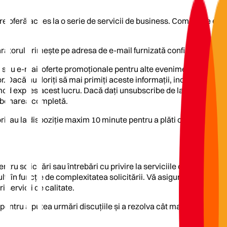
are oferă acces la o serie de servicii de business. Comenzile efe
ărătorul primește pe adresa de e-mail furnizată confirmarea servi
SMS sau e-mail oferte promoționale pentru alte evenimente organ
or. Dacă nu doriți să mai primiți aceste informații, inclusiv mesa
d expres acest lucru. Dacă dați unsubscribe de la un anumit ne
zabonarea completă.
orii au la dispoziție maxim 10 minute pentru a plăti comanda, alt
pentru solicitări sau întrebări cu privire la serviciile oferite de
, în funcție de complexitatea solicitării. Vă asigurăm că toți cl
i servicii de calitate.
entru a putea urmări discuțiile și a rezolva cât mai eficient, rapi