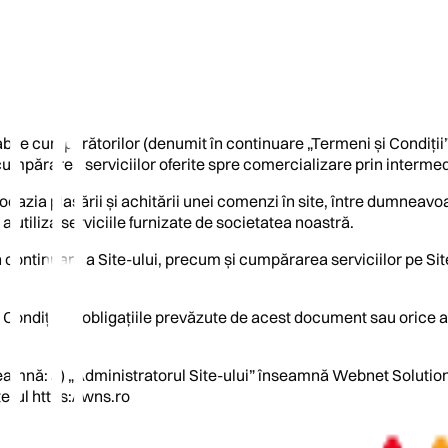
bile cumpărătorilor (denumit în continuare „Termeni și Condiții”
cumpărarea serviciilor oferite spre comercializare prin intermed
cazia plasării și achitării unei comenzi în site, între dumneavoa
 utiliza serviciile furnizate de societatea noastră.
în continuare a Site-ului, precum și cumpărarea serviciilor pe Si
i Condițiilor, obligațiile prevăzute de acest document sau orice a
nseamnă: a) „Administratorul Site-ului” înseamnă Webnet Solutions 
e-ul https://wns.ro