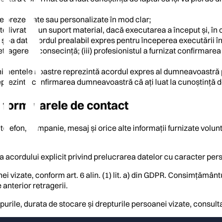
le prezentate sau personalizate în mod clar;
te livrat pe un suport material, dacă executarea a început și, în 
l și-a dat acordul prealabil expres pentru începerea executării î
etragere în consecință; (iii) profesionistul a furnizat confirmarea 
evenimentele noastre reprezintă acordul expres al dumneavoastră
reprezintă confirmarea dumneavoastră că ați luat la cunoștință de
 formularele de contact
 telefon, companie, mesaj și orice alte informații furnizate volu
 acordului explicit privind prelucrarea datelor cu caracter perso
i vizate, conform art. 6 alin. (1) lit. a) din GDPR. Consimțământul
 anterior retragerii.
urile, durata de stocare și drepturile persoanei vizate, consultaț