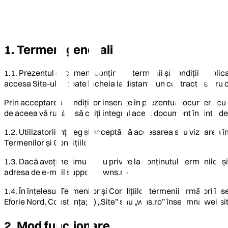
1. Termeni generali
1.1. Prezentul document conținând termenii și condițiile aplica
accesa Site-ul și poate încheia la distanță un contract pentru 
Prin acceptarea condițiilor inserate în prezentul document cu o
de aceea vă rugăm să citiți integral acest document înainte de a
1.2. Utilizatorii înțeleg și acceptă că accesarea sau vizitarea 
Termenilor și Condițiilor.
1.3. Dacă aveți nelămuriri cu privire la conținutul Termenilor ș
adresa de e-mail
support@wns.ro
1.4. În înțelesul Termenilor și Condițiilor, termenii următori î
Eforie Nord, Constanța; b) „Site” sau „wns.ro” înseamnă websit
2. Mod funcționare