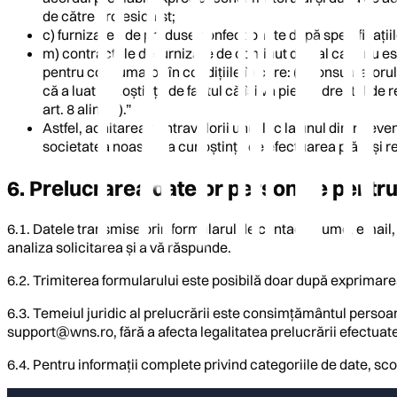
de către profesionist;
c) furnizarea de produse confecționate după specificații
m) contractele de furnizare de conținut digital care nu es
pentru consumator, în condițiile în care: (i) consumatoru
că a luat cunoștință de faptul că își va pierde dreptul de r
art. 8 alin. (7).”
Astfel, achitarea contravalorii unui loc la unul dintre 
societatea noastră ia cunoștință de efectuarea plății și 
6. Prelucrarea datelor personale pentru
6.1. Datele transmise prin formularul de contact (nume, email,
analiza solicitarea și a vă răspunde.
6.2. Trimiterea formularului este posibilă doar după exprimarea
6.3. Temeiul juridic al prelucrării este consimțământul persoane
support@wns.ro
, fără a afecta legalitatea prelucrării efectuate
6.4. Pentru informații complete privind categoriile de date, scop