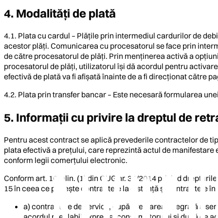
4. Modalități de plată
4.1. Plata cu cardul – Plățile prin intermediul cardurilor de d
acestor plăți. Comunicarea cu procesatorul se face prin interme
de către procesatorul de plăți. Prin menținerea activă a opțiuni
procesatorul de plăți, utilizatorul își dă acordul pentru activ
efectivă de plată va fi afișată înainte de a fi direcționat către p
4.2. Plata prin transfer bancar – Este necesară formularea unei
5. Informații cu privire la dreptul de re
Pentru acest contract se aplică prevederile contractelor de ti
plata efectivă a prețului, care reprezintă actul de manifestar
conform legii comerțului electronic.
Conform art. 16, alin. (1) din OUG nr. 34/2014 privind drepturil
15 în ceea ce privește contractele la distanță și contractele î
a) contractele de servicii, după prestarea integrală a ser
acordul prealabil expres al consumatorului și după ce ace