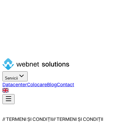
Servicii
Datacenter
Colocare
Blog
Contact
/
/
T
E
R
M
E
N
I
Ș
I
C
O
N
D
I
Ț
I
I
/
/
T
E
R
M
E
N
I
Ș
I
C
O
N
D
I
Ț
I
I