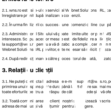
2.1. wns.ro este site-ul de servicii al Webnet Solutions SRL, c
înregistrare primit după finalizarea comenzii.
2.2. În urma finalizării cu succes a unei comenzi online, cump
2.3. Administratorul Site-ului vă poate trimite ulterior prin 
intereseze. Scopul acestor mesaje este de fidelizare a cliențil
la
support@wns.ro
pentru a vă dezabona complet, cerând în mo
Webnet Solutions SRL pe viitor, este necesar să solicitați de
2.4. După redirecționarea către procesatorul de plată, utilizat
3. Relații cu clienții
3.1. Ne puteți contacta la adresa de e-mail
support@wns.ro
, 
primirea unui răspuns poate dura până la 48 de ore sau mai mult
toate eforturile pentru a vă răspunde cât mai repede și a vă ofer
3.2. Toată comunicarea cu clienții noștri se realizează în scris p
adresa de mai sus și vă mulțumim pentru înțelegere.