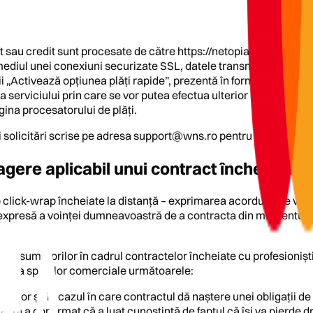
ebit sau credit sunt procesate de către https://netopia-payments.
diul unei conexiuni securizate SSL, datele transmise fiind cripta
i „Activează opțiunea plăți rapide”, prezentă în formularul de pla
area serviciului prin care se vor putea efectua ulterior plăți on
agina procesatorului de plăți.
 solicitări scrise pe adresa
support@wns.ro
pentru transmitere
tragere aplicabil unui contract încheiat î
p click-wrap încheiate la distanță – exprimarea acordului de voi
e expresă a voinței dumneavoastră de a contracta din momentul în
e consumatorilor în cadrul contractelor încheiate cu profesioniști
n afara spațiilor comerciale următoarele:
viciilor și, în cazul în care contractul dă naștere unei obligați
sta a confirmat că a luat cunoștință de faptul că își va pierde 