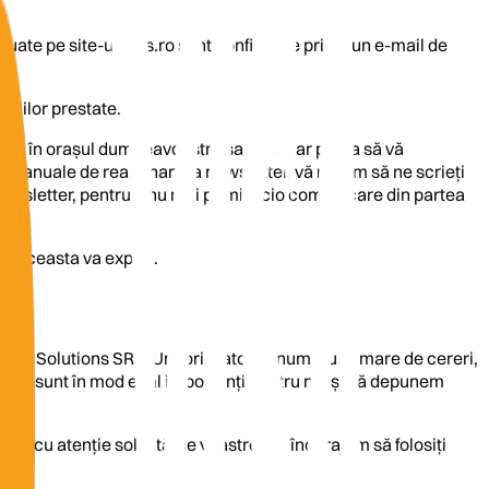
ctuate pe site-ul wns.ro sunt confirmate printr-un e-mail de
ciilor prestate.
izate în orașul dumneavoastră sau care ar putea să vă
jele anuale de reabonare la newsletter, vă rugăm să ne scrieți
wsletter, pentru a nu mai primi nicio comunicare din partea
fel aceasta va expira.
 Webnet Solutions SRL. Uneori, datorită numărului mare de cereri,
ienții sunt în mod egal importanți pentru noi și că depunem
d și cu atenție solicitările voastre. Vă încurajăm să folosiți