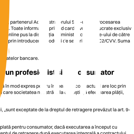
com/, partenerul Administratorului Site-ului în procesarea
te. Toate informațiile privind cardul vor fi prelucrate exclusiv
tă online pus la dispoziția Administratorului Site-ului de către
line doar prin introducerea codului de securitate CVC2/CVV. Suma
a datelor bancare.
ntre un profesionist și un consumator
nță în mod expres pentru încheierea contractului are loc prin
 care societatea noastră ia la cunoștință efectuarea plății,
i, „sunt exceptate de la dreptul de retragere prevăzut la art. 9-
i de plată pentru consumator, dacă executarea a început cu
dreptul de retragere după executarea integrală a contractului